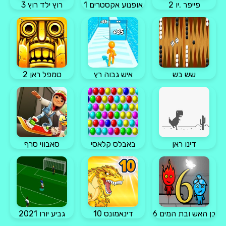
פייפר .יו 2
אופנוע אקסטרים 1
רוץ ילד רוץ 3
שש בש
איש גבוה רץ
טמפל ראן 2
דינו ראן
באבלס קלאסי
סאבווי סרף
בן האש ובת המים 6
דינאמונס 10
גביע יורו 2021