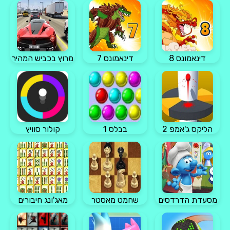
דינאמונס 8
דינאמונס 7
מרוץ בכביש המהיר
הליקס ג'אמפ 2
בבלס 1
קולור סוויץ
מסעדת הדרדסים
שחמט מאסטר
מאג'ונג חיבורים