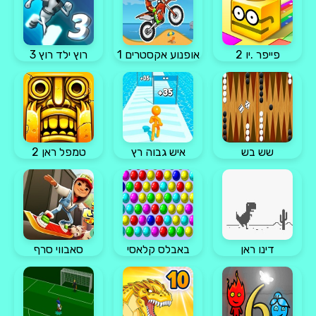
פייפר .יו 2
אופנוע אקסטרים 1
רוץ ילד רוץ 3
שש בש
איש גבוה רץ
טמפל ראן 2
דינו ראן
באבלס קלאסי
סאבווי סרף