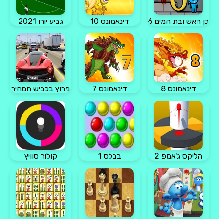
בן האש ובת המים 6
דינאמונס 10
גביע יורו 2021
דינאמונס 8
דינאמונס 7
מרוץ בכביש המהיר
הליקס ג'אמפ 2
בבלס 1
קולור סוויץ