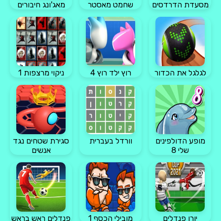
מסעדת הדרדסים
שחמט מאסטר
מאג'ונג חיבורים
לגלגל את הכדור
רוץ ילד רוץ 4
ניקוי מרצפות 1
מופע הדולפינים
וורדל בעברית
סגירת שטחים נגד
שלי 8
אנשים
יורו פנדלים
מובילי הכסף 1
פנדלים ראש בראש