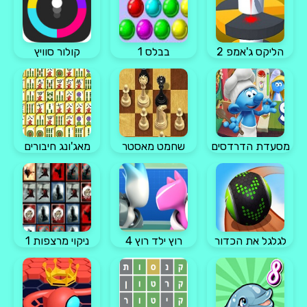
הליקס ג'אמפ 2
בבלס 1
קולור סוויץ
מסעדת הדרדסים
שחמט מאסטר
מאג'ונג חיבורים
לגלגל את הכדור
רוץ ילד רוץ 4
ניקוי מרצפות 1