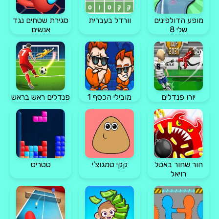
מופע הדולפינים
וורדל בעברית
סגירת שטחים נגד
שלי 8
אנשים
יורו פנדלים
מובילי הכסף 1
פנדלים ראש בראש
חור שחור באטל
קקי טמגוצ'י
טטריס
רויאל