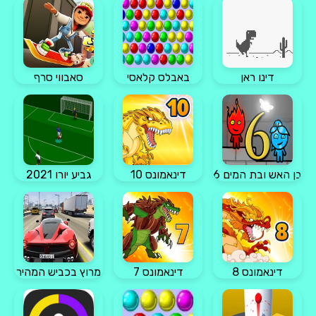
דינו ראן
באבלס קלאסי
סאבווי סרף
בן האש ובת המים 6
דינאמונס 10
גביע יורו 2021
דינאמונס 8
דינאמונס 7
מרוץ בכביש המהיר