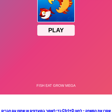
שמרו את המשחק - לחצו Ctrl+D כדי לשמור במועדפים או שתפו עם חברים