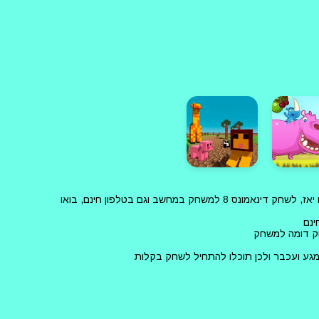
משחק דינאמונס 8 חינם אונליין באתר יאז, שחקו בדינאמונס 8 עכשיו ללא הורדה!, המשחק דינאמונס 8 אונליין באתר המשחקים יאז, לשחק דינאמונס 8 למשחק במחשב וגם בטלפון חינם, בואו