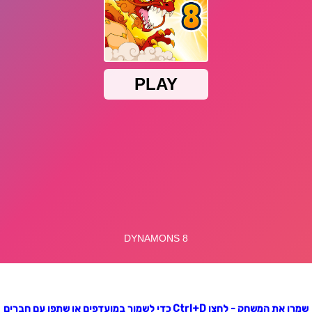
שמרו את המשחק - לחצו Ctrl+D כדי לשמור במועדפים או שתפו עם חברים